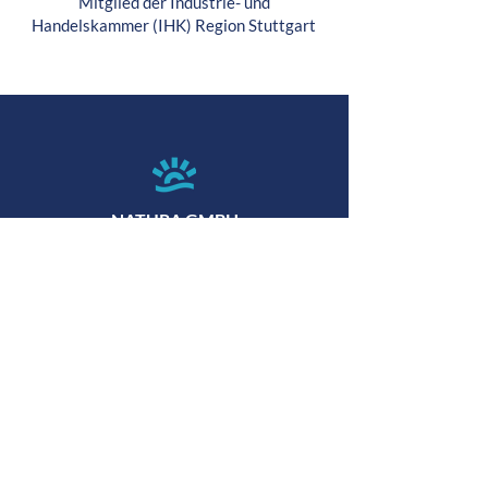
Mitglied der Industrie- und
Handelskammer (IHK) Region Stuttgart
NATURA GMBH
BLEICHEREISTRASSE 34
73066 UHINGEN | GERMANY
R
OFFICE@NATURA-FOOD.DE
b
0049 7161 627520
KONTAKT
IMPRESSUM
DATENSCHUTZERKLÄRUNG